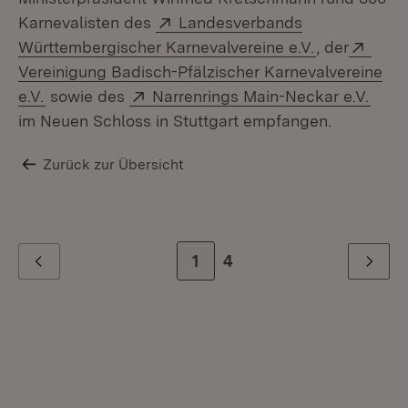
Extern:
Karnevalisten des
Landesverbands
(Öffnet in n
Exte
Württembergischer Karnevalvereine e.V.
, der
Vereinigung Badisch-Pfälzischer Karnevalvereine
(Öffnet in neuem Fenster)
Extern:
(Öffn
e.V.
sowie des
Narrenrings Main-Neckar e.V.
im Neuen Schloss in Stuttgart empfangen.
Zurück zur Übersicht
In
di
Zur Seite
1
Zur letzten Seite
4
Zurück
Weiter