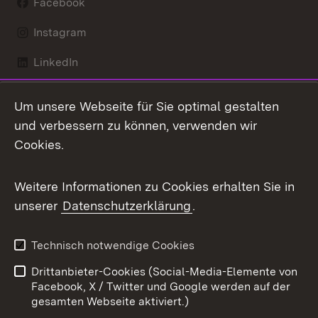
Facebook
Instagram
LinkedIn
Mastodon
Um unsere Webseite für Sie optimal gestalten
X / Twitter
und verbessern zu können, verwenden wir
Cookies.
Youtube
Weitere Informationen zu Cookies erhalten Sie in
Zum 
unserer
Datenschutzerklärung
.
Kontakt
Datenschutz
Benutzungshinweise
Erklärung zur
Technisch notwendige Cookies
Barrierefreiheit
Drittanbieter-Cookies (Social-Media-Elemente von
Impressum
Cookies
Facebook, X / Twitter und Google werden auf der
gesamten Webseite aktiviert.)