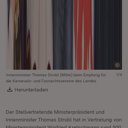
1/4
Innenminister Thomas Strobl (Mitte) beim Empfang für
die Karnevals- und Fasnachtsvereine des Landes
Download:
Herunterladen
(Öffnet in neuem Fenster)
Der Stellvertretende Ministerpräsident und
Innenminister Thomas Strobl hat in Vertretung von
Ministerpräsident Winfried Kretschmann rund 500