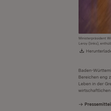
Ministerpräsident W
Leroy (links), enth
Download:
Herunterlad
Baden-Württembe
Bereichen eng z
Leben in der Gre
wirtschaftlichen
Pressemitte