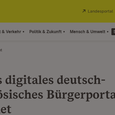
Extern:
Landesportal
t & Verkehr
Politik & Zukunft
Mensch & Umwelt
ht
 digitales deutsch-
ösisches Bürgerporta
net