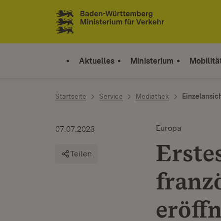
Zum Inhalt springen
Link zur Startseite
Aktuelles
Ministerium
Mobilitä
Startseite
Service
Mediathek
Einzelansic
Europa
07.07.2023
Erstes
Teilen
franz
eröff