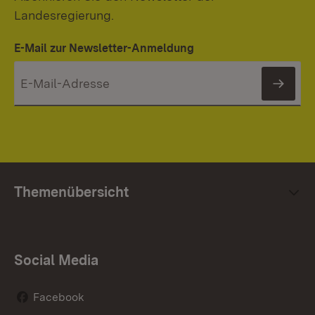
Landesregierung.
E-Mail zur Newsletter-Anmeldung
News
Themenübersicht
Social Media
Facebook