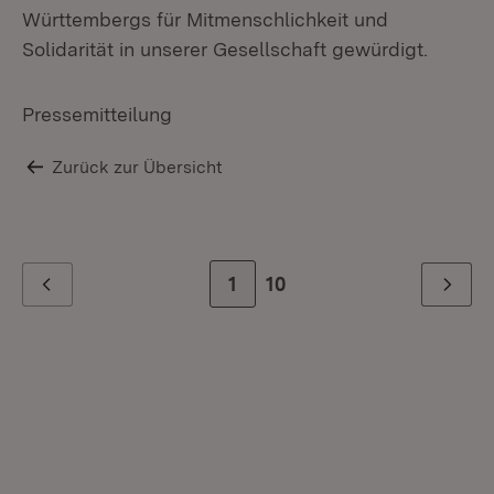
Württembergs für Mitmenschlichkeit und
Solidarität in unserer Gesellschaft gewürdigt.
Pressemitteilung
Zurück zur Übersicht
Zur Seite
1
Zur letzten Seite
10
Zurück
Weiter