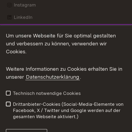
Instagram
LinkedIn
Mastodon
Um unsere Webseite für Sie optimal gestalten
X / Twitter
und verbessern zu können, verwenden wir
Cookies.
Youtube
Weitere Informationen zu Cookies erhalten Sie in
Zum 
unserer
Datenschutzerklärung
.
Kontakt
Datenschutz
Benutzungshinweise
Erklärung zur
Technisch notwendige Cookies
Barrierefreiheit
Drittanbieter-Cookies (Social-Media-Elemente von
Impressum
Cookies
Facebook, X / Twitter und Google werden auf der
gesamten Webseite aktiviert.)