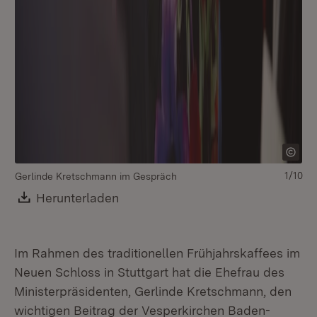
Ge
La
1/10
Gerlinde Kretschmann im Gespräch
Download:
Herunterladen
(Öffnet in neuem Fenster)
Im Rahmen des traditionellen Frühjahrskaffees im
Neuen Schloss in Stuttgart hat die Ehefrau des
Ministerpräsidenten, Gerlinde Kretschmann, den
wichtigen Beitrag der Vesperkirchen Baden-