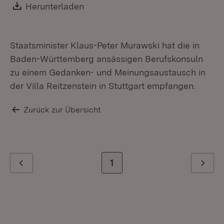
Download:
Herunterladen
(Öffnet in neuem Fenster)
Staatsminister Klaus-Peter Murawski hat die in
Baden-Württemberg ansässigen Berufskonsuln
zu einem Gedanken- und Meinungsaustausch in
der Villa Reitzenstein in Stuttgart empfangen.
Zurück zur Übersicht
Zur letzten Seite
1
Zurück
Weiter