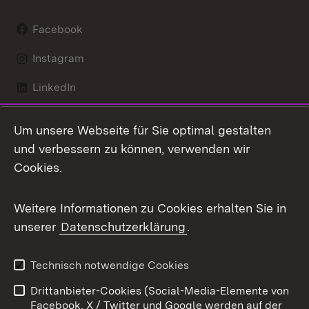
Facebook
Instagram
LinkedIn
Mastodon
Um unsere Webseite für Sie optimal gestalten
X / Twitter
und verbessern zu können, verwenden wir
Cookies.
Youtube
Weitere Informationen zu Cookies erhalten Sie in
Zum 
unserer
Datenschutzerklärung
.
Kontakt
Datenschutz
Benutzungshinweise
Erklärung zur
Technisch notwendige Cookies
Barrierefreiheit
Drittanbieter-Cookies (Social-Media-Elemente von
Impressum
Cookies
Facebook, X / Twitter und Google werden auf der