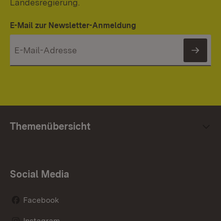
Landesregierung.
E-Mail zur Newsletter-Anmeldung
News
Themenübersicht
Social Media
Facebook
Instagram