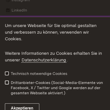
LinkedIn
Mastodon
Um unsere Webseite für Sie optimal gestalten
X / Twitter
und verbessern zu können, verwenden wir
Cookies.
Youtube
Weitere Informationen zu Cookies erhalten Sie in
Zum 
unserer
Datenschutzerklärung
.
Kontakt
Datenschutz
Benutzungshinweise
Erklärung zur
Technisch notwendige Cookies
Barrierefreiheit
Drittanbieter-Cookies (Social-Media-Elemente von
Impressum
Cookies
Facebook, X / Twitter und Google werden auf der
gesamten Webseite aktiviert.)
Akzeptieren