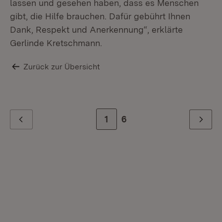
lassen und gesehen haben, dass es Menschen
gibt, die Hilfe brauchen. Dafür gebührt Ihnen
Dank, Respekt und Anerkennung“, erklärte
Gerlinde Kretschmann.
Zurück zur Übersicht
Zur Seite
1
Zur letzten Seite
6
Ge
Zurück
Weiter