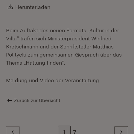
Download:
Herunterladen
(Öffnet in neuem Fenster)
Beim Auftakt des neuen Formats „Kultur in der
Villa“ trafen sich Ministerpräsident Winfried
Kretschmann und der Schriftsteller Matthias
Politycki zum gemeinsamen Gespräch über das
Thema „Haltung finden“.
Meldung und Video der Veranstaltung
Zurück zur Übersicht
Zur Seite
1
Zur letzten Seite
7