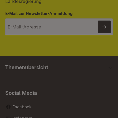
Landesregierung.
E-Mail zur Newsletter-Anmeldung
News
Themenübersicht
Social Media
Facebook
Instagram