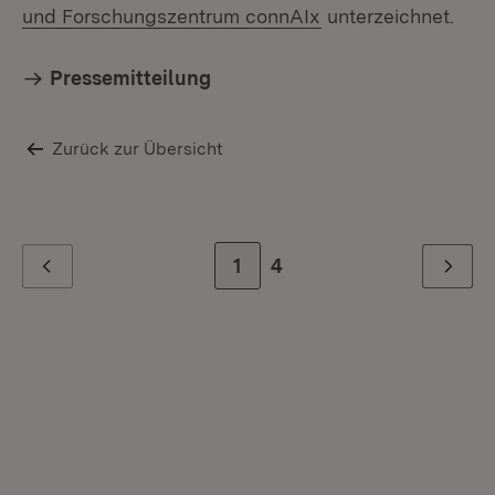
(Öffnet in neuem F
und Forschungszentrum connAIx
unterzeichnet.
Pressemitteilung
Zurück zur Übersicht
Zur Seite
1
Zur letzten Seite
4
Zurück
Weiter