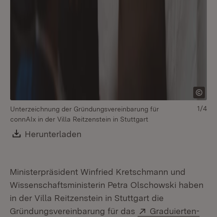
1/4
Unterzeichnung der Gründungsvereinbarung für
connAIx in der Villa Reitzenstein in Stuttgart
Download:
Herunterladen
(Öffnet in neuem Fenster)
Ministerpräsident Winfried Kretschmann und
Wissenschaftsministerin Petra Olschowski haben
in der Villa Reitzenstein in Stuttgart die
Extern:
Gründungsvereinbarung für das
Graduierten-