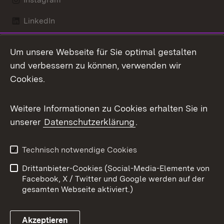
LinkedIn
Mastodon
Um unsere Webseite für Sie optimal gestalten
X / Twitter
und verbessern zu können, verwenden wir
Cookies.
Youtube
Weitere Informationen zu Cookies erhalten Sie in
Zum 
unserer
Datenschutzerklärung
.
Kontakt
Datenschutz
Benutzungshinweise
Erklärung zur
Technisch notwendige Cookies
Barrierefreiheit
Drittanbieter-Cookies (Social-Media-Elemente von
Impressum
Cookies
Facebook, X / Twitter und Google werden auf der
gesamten Webseite aktiviert.)
Akzeptieren