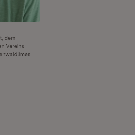
at, dem
en Vereins
denwaldlimes.