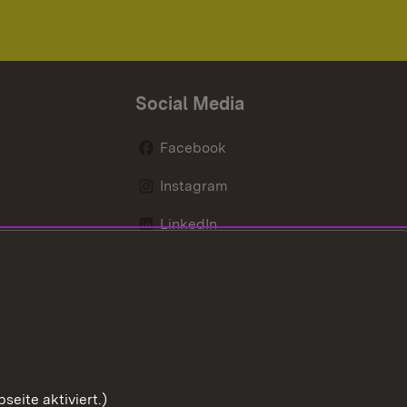
Social Media
Facebook
Instagram
LinkedIn
Mastodon
X / Twitter
Youtube
eite aktiviert.)
Zum Sei