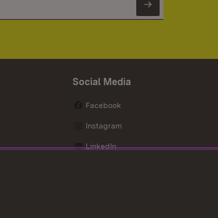
Newsletter 
Social Media
Facebook
Instagram
LinkedIn
Mastodon
X / Twitter
Youtube