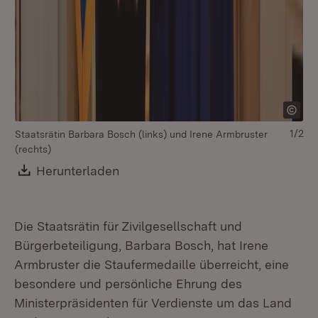
(r
1/2
Staatsrätin Barbara Bosch (links) und Irene Armbruster
(rechts)
Download:
Herunterladen
(Öffnet in neuem Fenster)
Die Staatsrätin für Zivilgesellschaft und
Bürgerbeteiligung, Barbara Bosch, hat Irene
Armbruster die Staufermedaille überreicht, eine
besondere und persönliche Ehrung des
Ministerpräsidenten für Verdienste um das Land