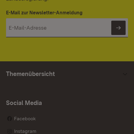
E-Mail zur Newsletter-Anmeldung
News
Themenübersicht
Social Media
Facebook
Instagram