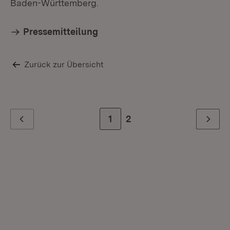
Baden-Württemberg.
Pressemitteilung
Zurück zur Übersicht
Zur Seite
1
Zur letzten Seite
2
Zurück
Weiter