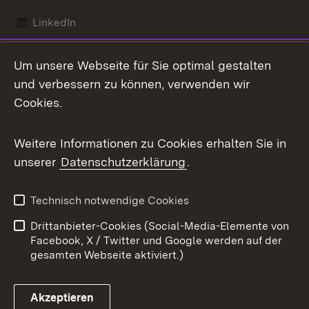
LinkedIn
Mastodon
Um unsere Webseite für Sie optimal gestalten
X / Twitter
und verbessern zu können, verwenden wir
Cookies.
Youtube
Weitere Informationen zu Cookies erhalten Sie in
Zum 
unserer
Datenschutzerklärung
.
Kontakt
Datenschutz
Benutzungshinweise
Erklärung zur
Technisch notwendige Cookies
Barrierefreiheit
Drittanbieter-Cookies (Social-Media-Elemente von
Impressum
Cookies
Facebook, X / Twitter und Google werden auf der
gesamten Webseite aktiviert.)
Akzeptieren
Link zum Landesportal