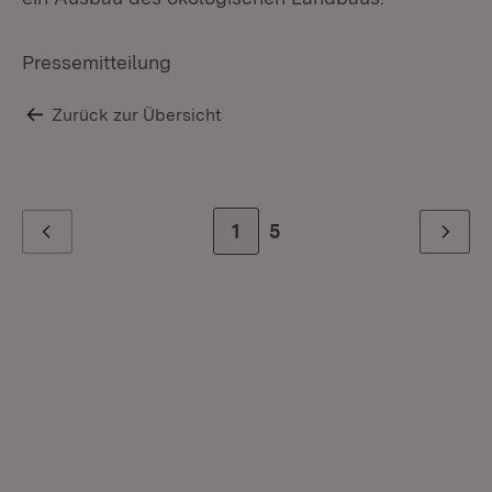
Pressemitteilung
Zurück zur Übersicht
Zur Seite
1
Zur letzten Seite
5
Zurück
Weiter