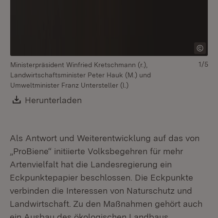
1/5
Ministerpräsident Winfried Kretschmann (r.),
Landwirtschaftsminister Peter Hauk (M.) und
Umweltminister Franz Untersteller (l.)
Download:
Herunterladen
(Öffnet in neuem Fenster)
Als Antwort und Weiterentwicklung auf das von
„ProBiene“ initiierte Volksbegehren für mehr
Artenvielfalt hat die Landesregierung ein
Eckpunktepapier beschlossen. Die Eckpunkte
verbinden die Interessen von Naturschutz und
Landwirtschaft. Zu den Maßnahmen gehört auch
ein Ausbau des ökologischen Landbaus.