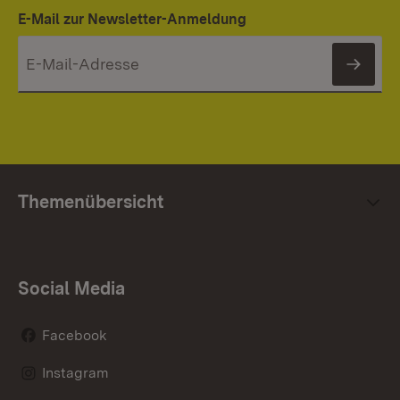
E-Mail zur Newsletter-Anmeldung
News
Themenübersicht
Social Media
Facebook
Instagram