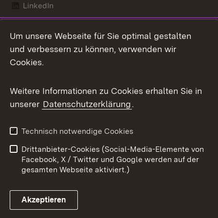
LinkedIn
Mastodon
Um unsere Webseite für Sie optimal gestalten
X / Twitter
und verbessern zu können, verwenden wir
Cookies.
Youtube
Weitere Informationen zu Cookies erhalten Sie in
Zum 
unserer
Datenschutzerklärung
.
Kontakt
Datenschutz
Benutzungshinweise
Erklärung zur
Technisch notwendige Cookies
Barrierefreiheit
Drittanbieter-Cookies (Social-Media-Elemente von
Impressum
Cookies
Facebook, X / Twitter und Google werden auf der
gesamten Webseite aktiviert.)
Akzeptieren
Link zum Landesportal