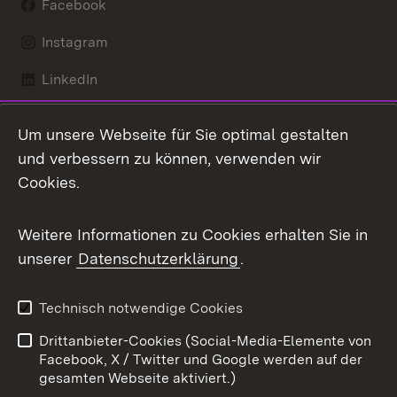
Facebook
Instagram
LinkedIn
Mastodon
Um unsere Webseite für Sie optimal gestalten
X / Twitter
und verbessern zu können, verwenden wir
Cookies.
Youtube
Weitere Informationen zu Cookies erhalten Sie in
Zum 
unserer
Datenschutzerklärung
.
Kontakt
Datenschutz
Benutzungshinweise
Erklärung zur
Technisch notwendige Cookies
Barrierefreiheit
Drittanbieter-Cookies (Social-Media-Elemente von
Impressum
Cookies
Facebook, X / Twitter und Google werden auf der
gesamten Webseite aktiviert.)