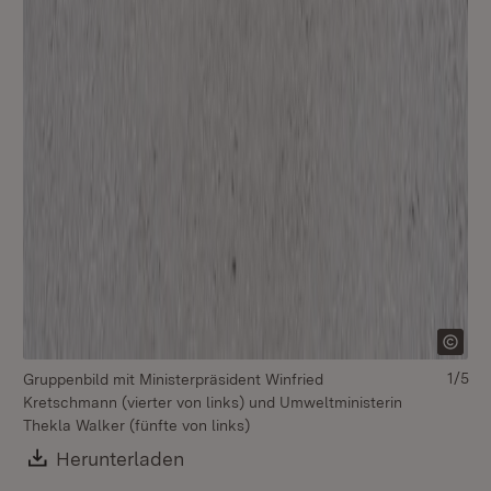
1/5
Gruppenbild mit Ministerpräsident Winfried
Kretschmann (vierter von links) und Umweltministerin
Thekla Walker (fünfte von links)
Download:
Herunterladen
(Öffnet in neuem Fenster)