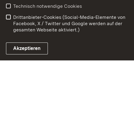
Benutzungshinweise
Erklärung zur
Technisch notwendige Cookies
Barrierefreiheit
Drittanbieter-Cookies (Social-Media-Elemente von
Impressum
Cookies
Facebook, X / Twitter und Google werden auf der
gesamten Webseite aktiviert.)
Akzeptieren
Link zum Landesportal