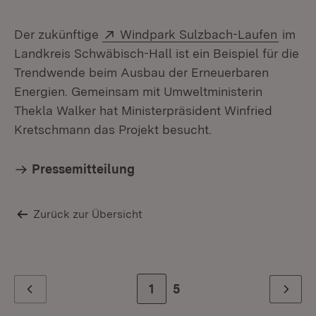
Extern:
(Öffne
Der zukünftige
Windpark Sulzbach-Laufen
im
Landkreis Schwäbisch-Hall ist ein Beispiel für die
Trendwende beim Ausbau der Erneuerbaren
Energien. Gemeinsam mit Umweltministerin
Thekla Walker hat Ministerpräsident Winfried
Kretschmann das Projekt besucht.
Pressemitteilung
Zurück zur Übersicht
Zur Seite
1
Zur letzten Seite
5
Zurück
Weiter