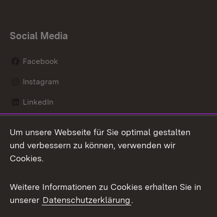
Social Media
Facebook
Instagram
LinkedIn
Mastodon
Um unsere Webseite für Sie optimal gestalten
X / Twitter
und verbessern zu können, verwenden wir
Cookies.
Youtube
Weitere Informationen zu Cookies erhalten Sie in
Zum 
unserer
Datenschutzerklärung
.
Kontakt
Datenschutz