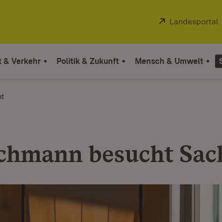
Extern:
Landesportal
t & Verkehr
Politik & Zukunft
Mensch & Umwelt
ht
chmann besucht Sac