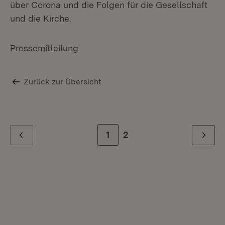
über Corona und die Folgen für die Gesellschaft
St
und die Kirche.
Wi
Ju
Ge
Pressemitteilung
Ro
Jo
La
Zurück zur Übersicht
Zur Seite
1
Zur letzten Seite
2
Zurück
Weiter