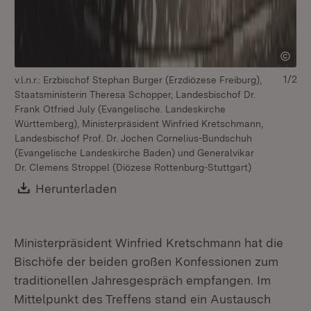
1/2
v.l.n.r.: Erzbischof Stephan Burger (Erzdiözese Freiburg),
Staatsministerin Theresa Schopper, Landesbischof Dr.
Frank Otfried July (Evangelische. Landeskirche
Württemberg), Ministerpräsident Winfried Kretschmann,
Landesbischof Prof. Dr. Jochen Cornelius-Bundschuh
(Evangelische Landeskirche Baden) und Generalvikar
Dr. Clemens Stroppel (Diözese Rottenburg-Stuttgart)
Download:
Herunterladen
(Öffnet in neuem Fenster)
Ministerpräsident Winfried Kretschmann hat die
Bischöfe der beiden großen Konfessionen zum
traditionellen Jahresgespräch empfangen. Im
Mittelpunkt des Treffens stand ein Austausch
v.l