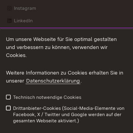
Instagram
LinkedIn
Mastodon
Um unsere Webseite für Sie optimal gestalten
X / Twitter
und verbessern zu können, verwenden wir
Cookies.
Youtube
Weitere Informationen zu Cookies erhalten Sie in
Zum 
unserer
Datenschutzerklärung
.
Kontakt
Datenschutz
Benutzungshinweise
Erklärung zur
Technisch notwendige Cookies
Barrierefreiheit
Drittanbieter-Cookies (Social-Media-Elemente von
Impressum
Cookies
Facebook, X / Twitter und Google werden auf der
gesamten Webseite aktiviert.)