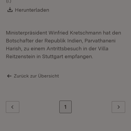
(l.)
Download:
Herunterladen
(Öffnet in neuem Fenster)
Ministerpräsident Winfried Kretschmann hat den
Botschafter der Republik Indien, Parvathaneni
Harish, zu einem Antrittsbesuch in der Villa
Reitzenstein in Stuttgart empfangen.
Zurück zur Übersicht
Zur letzten Seite
1
Zurück
Weiter