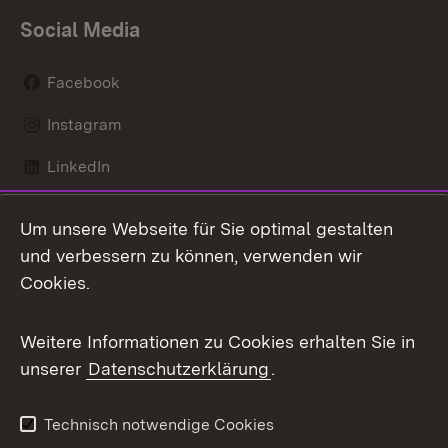
Social Media
Facebook
Instagram
LinkedIn
Mastodon
Um unsere Webseite für Sie optimal gestalten
X / Twitter
und verbessern zu können, verwenden wir
Cookies.
Youtube
Weitere Informationen zu Cookies erhalten Sie in
Zum 
unserer
Datenschutzerklärung
.
Kontakt
Datenschutz
Benutzungshinweise
Erklärung zur
Technisch notwendige Cookies
Barrierefreiheit