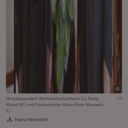
1/2
Ministerpräsident Winfried Kretschmann (r.), Nadia
Mi
Murad (M.) und Staatsminister Klaus-Peter Murawski
Mu
(l.)
(l.)
Download:
Herunterladen
(Öffnet in neuem Fenster)