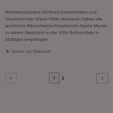
Ministerpräsident Winfried Kretschmann und
Staatsminister Klaus-Peter Murawski haben die
jesidische Menschenrechtsaktivistin Nadia Murad
zu einem Gespräch in der Villa Reitzenstein in
Stuttgart empfangen.
Zurück zur Übersicht
Zur Seite
1
Zur letzten Seite
2
Zurück
Weiter