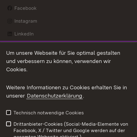
Facebook
Instagram
LinkedIn
Mastodon
Um unsere Webseite für Sie optimal gestalten
X / Twitter
und verbessern zu können, verwenden wir
Cookies.
Youtube
Weitere Informationen zu Cookies erhalten Sie in
Zum 
unserer
Datenschutzerklärung
.
Kontakt
Datenschutz
Benutzungshinweise
Erklärung zur
Technisch notwendige Cookies
Barrierefreiheit
Drittanbieter-Cookies (Social-Media-Elemente von
Impressum
Cookies
Facebook, X / Twitter und Google werden auf der
gesamten Webseite aktiviert.)