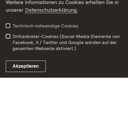
Weitere Informationen zu Cookies erhalten Sie in
Zum 
unserer
Datenschutzerklärung
.
Kontakt
Datenschutz
Benutzungshinweise
Erklärung zur
Technisch notwendige Cookies
Barrierefreiheit
Drittanbieter-Cookies (Social-Media-Elemente von
Impressum
Cookies
Facebook, X / Twitter und Google werden auf der
gesamten Webseite aktiviert.)
Akzeptieren
Link zum Landesportal