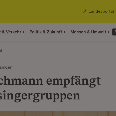
Extern:
Landesportal
t & Verkehr
Politik & Zukunft
Mensch & Umwelt
ht
ssingen
chmann empfängt
singergruppen