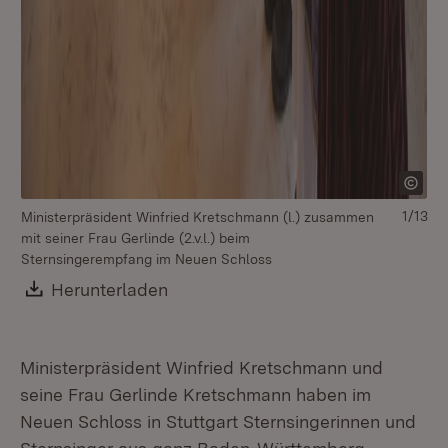
1/13
Ministerpräsident Winfried Kretschmann (l.) zusammen
Mi
mit seiner Frau Gerlinde (2.v.l.) beim
Ge
Sternsingerempfang im Neuen Schloss
He
Download:
Herunterladen
(Öffnet in neuem Fenster)
Ministerpräsident Winfried Kretschmann und
seine Frau Gerlinde Kretschmann haben im
Neuen Schloss in Stuttgart Sternsingerinnen und