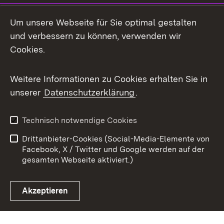
Mastodon
Um unsere Webseite für Sie optimal gestalten
X / Twitter
und verbessern zu können, verwenden wir
Cookies.
Youtube
Weitere Informationen zu Cookies erhalten Sie in
Zum 
unserer
Datenschutzerklärung
.
Kontakt
Datenschutz
Benutzungshinweise
Erklärung zur
Technisch notwendige Cookies
Barrierefreiheit
Drittanbieter-Cookies (Social-Media-Elemente von
Impressum
Cookies
Facebook, X / Twitter und Google werden auf der
gesamten Webseite aktiviert.)
Akzeptieren
Link zum Landesportal