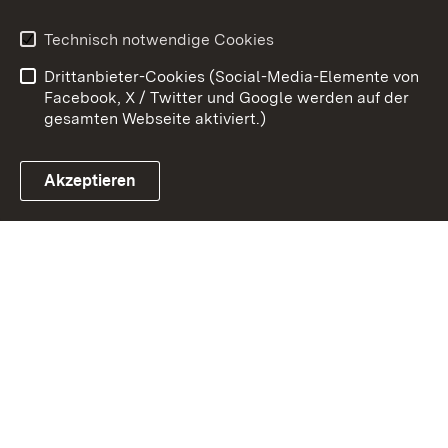
Benutzungshinweise
Erklärung zur
Technisch notwendige Cookies
Barrierefreiheit
Drittanbieter-Cookies (Social-Media-Elemente von
Impressum
Cookies
Facebook, X / Twitter und Google werden auf der
gesamten Webseite aktiviert.)
Akzeptieren
Link zum Landesportal