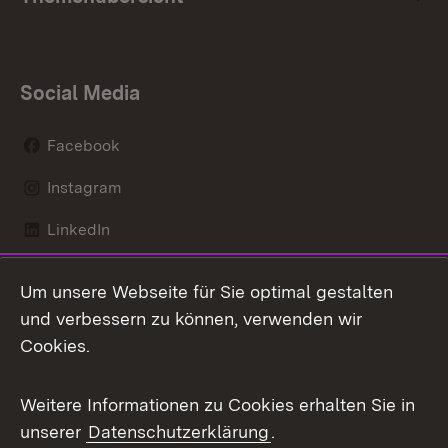
Social Media
Facebook
Instagram
LinkedIn
Mastodon
Um unsere Webseite für Sie optimal gestalten
X / Twitter
und verbessern zu können, verwenden wir
Cookies.
Youtube
Weitere Informationen zu Cookies erhalten Sie in
Zum 
unserer
Datenschutzerklärung
.
Kontakt
Datenschutz