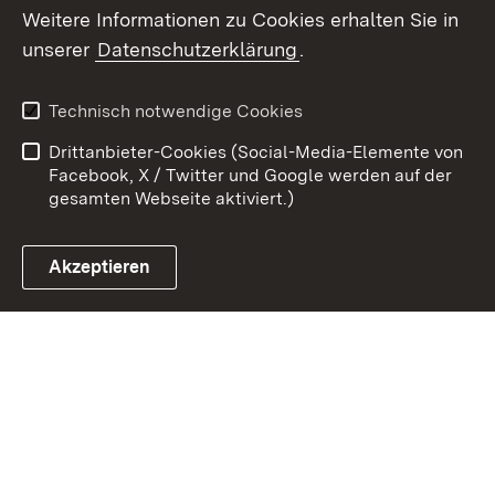
Weitere Informationen zu Cookies erhalten Sie in
Zum 
unserer
Datenschutzerklärung
.
Kontakt
Datenschutz
Benutzungshinweise
Erklärung zur
Technisch notwendige Cookies
Barrierefreiheit
Drittanbieter-Cookies (Social-Media-Elemente von
Impressum
Cookies
Facebook, X / Twitter und Google werden auf der
gesamten Webseite aktiviert.)
Akzeptieren
Link zum Landesportal