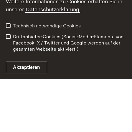
Weitere Informationen zu Cookies erhalten Sie in
Zum 
unserer
Datenschutzerklärung
.
Kontakt
Datenschutz
Benutzungshinweise
Erklärung zur
Technisch notwendige Cookies
Barrierefreiheit
Drittanbieter-Cookies (Social-Media-Elemente von
Impressum
Cookies
Facebook, X / Twitter und Google werden auf der
gesamten Webseite aktiviert.)
Akzeptieren
Link zum Landesportal