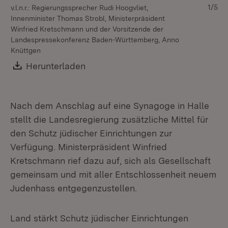
1/5
v.l.n.r.: Regierungssprecher Rudi Hoogvliet,
Innenminister Thomas Strobl, Ministerpräsident
Winfried Kretschmann und der Vorsitzende der
Landespressekonferenz Baden-Württemberg, Anno
Knüttgen
Download:
Herunterladen
(Öffnet in neuem Fenster)
Nach dem Anschlag auf eine Synagoge in Halle
stellt die Landesregierung zusätzliche Mittel für
den Schutz jüdischer Einrichtungen zur
Verfügung. Ministerpräsident Winfried
Kretschmann rief dazu auf, sich als Gesellschaft
gemeinsam und mit aller Entschlossenheit neuem
Judenhass entgegenzustellen.
Land stärkt Schutz jüdischer Einrichtungen