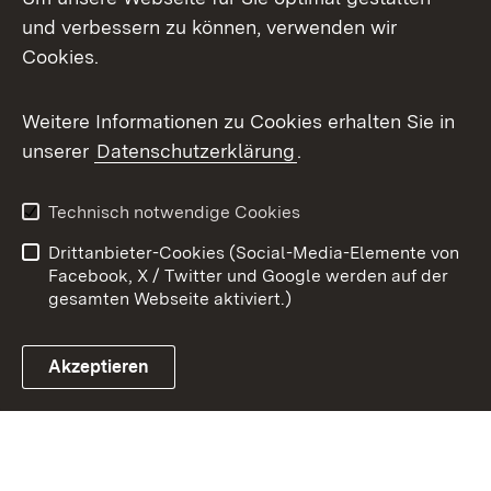
X / Twitter
und verbessern zu können, verwenden wir
Cookies.
Youtube
Weitere Informationen zu Cookies erhalten Sie in
Zum 
unserer
Datenschutzerklärung
.
Kontakt
Datenschutz
Benutzungshinweise
Erklärung zur
Technisch notwendige Cookies
Barrierefreiheit
Drittanbieter-Cookies (Social-Media-Elemente von
Impressum
Cookies
Facebook, X / Twitter und Google werden auf der
gesamten Webseite aktiviert.)
Akzeptieren
Link zum Landesportal