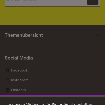
News
Themenübersicht
Social Media
Facebook
Instagram
LinkedIn
Mastodon
Um unsere Webseite für Sie optimal gestalten