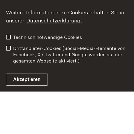
Weitere Informationen zu Cookies erhalten Sie in
Zum 
unserer
Datenschutzerklärung
.
Kontakt
Datenschutz
Benutzungshinweise
Erklärung zur
Technisch notwendige Cookies
Barrierefreiheit
Drittanbieter-Cookies (Social-Media-Elemente von
Impressum
Cookies
Facebook, X / Twitter und Google werden auf der
gesamten Webseite aktiviert.)
Akzeptieren
Link zum Landesportal