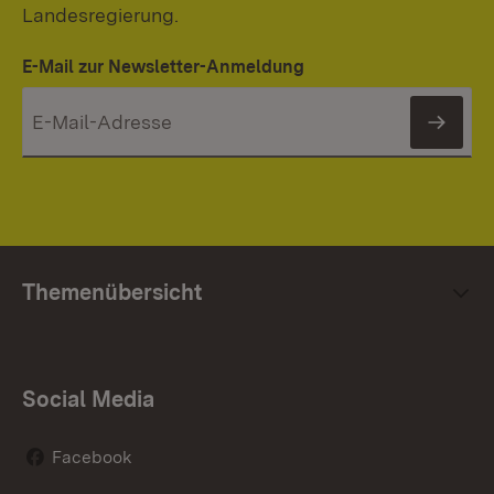
Landesregierung.
E-Mail zur Newsletter-Anmeldung
News
Themenübersicht
Social Media
Facebook