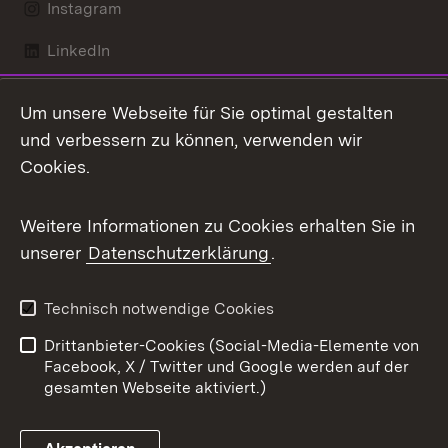
Instagram
LinkedIn
Mastodon
Um unsere Webseite für Sie optimal gestalten
X / Twitter
und verbessern zu können, verwenden wir
Cookies.
Youtube
Weitere Informationen zu Cookies erhalten Sie in
Zum 
unserer
Datenschutzerklärung
.
Kontakt
Datenschutz
Benutzungshinweise
Erklärung zur
Technisch notwendige Cookies
Barrierefreiheit
Drittanbieter-Cookies (Social-Media-Elemente von
Impressum
Cookies
Facebook, X / Twitter und Google werden auf der
gesamten Webseite aktiviert.)