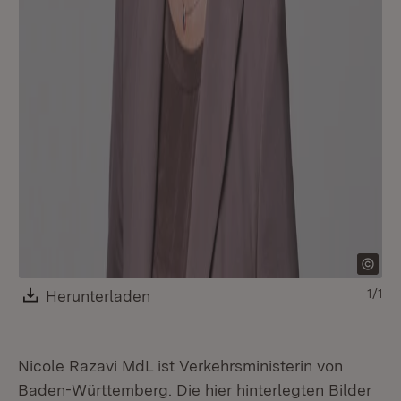
Download:
Herunterladen
(Öffnet in neuem Fenster)
1/1
Nicole Razavi MdL ist Verkehrsministerin von
Baden-Württemberg. Die hier hinterlegten Bilder