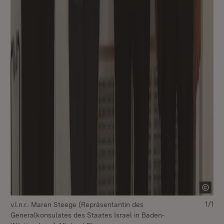
1/1
v.l.n.r.: Maren Steege (Repräsentantin des
Generalkonsulates des Staates Israel in Baden-