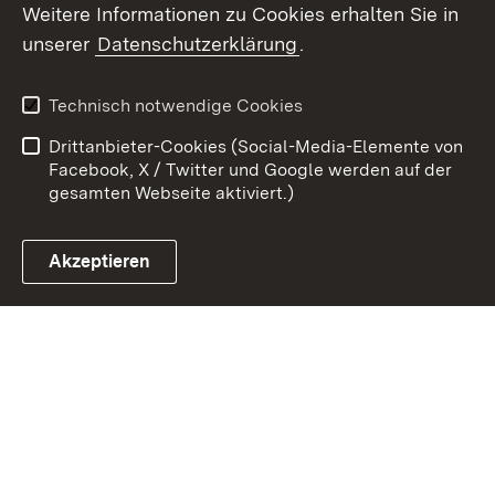
Weitere Informationen zu Cookies erhalten Sie in
Zum 
unserer
Datenschutzerklärung
.
Kontakt
Datenschutz
Benutzungshinweise
Erklärung zur
Technisch notwendige Cookies
Barrierefreiheit
Drittanbieter-Cookies (Social-Media-Elemente von
Impressum
Cookies
Facebook, X / Twitter und Google werden auf der
gesamten Webseite aktiviert.)
Akzeptieren
Link zum Landesportal