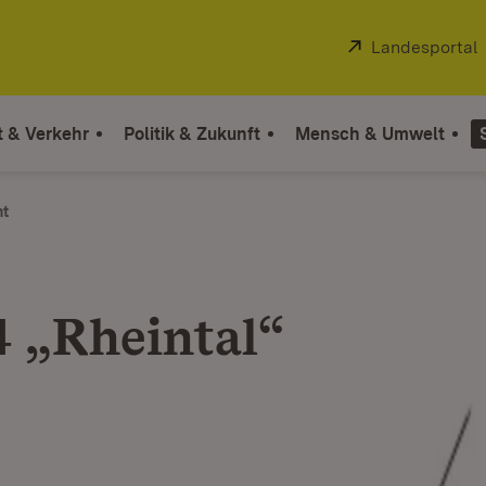
Extern:
Landesportal
t & Verkehr
Politik & Zukunft
Mensch & Umwelt
ht
4 „Rheintal“