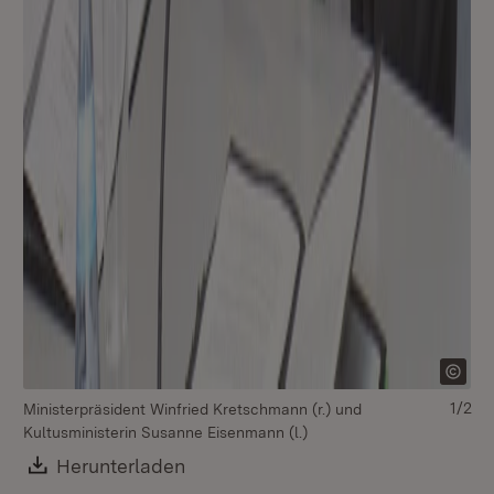
1/2
Ministerpräsident Winfried Kretschmann (r.) und
Ku
Kultusministerin Susanne Eisenmann (l.)
Download:
Herunterladen
(Öffnet in neuem Fenster)