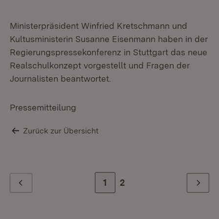
Ministerpräsident Winfried Kretschmann und
Kultusministerin Susanne Eisenmann haben in der
Regierungspressekonferenz in Stuttgart das neue
Realschulkonzept vorgestellt und Fragen der
Journalisten beantwortet.
Pressemitteilung
Zurück zur Übersicht
Zur Seite
1
Zur letzten Seite
2
Zurück
Weiter