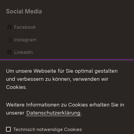
Social Media
Facebook
Instagram
LinkedIn
Mastodon
Um unsere Webseite für Sie optimal gestalten
X / Twitter
und verbessern zu können, verwenden wir
Cookies.
Youtube
Weitere Informationen zu Cookies erhalten Sie in
Zum 
unserer
Datenschutzerklärung
.
Kontakt
Datenschutz
Benutzungshinweise
Erklärung zur
Technisch notwendige Cookies
Barrierefreiheit