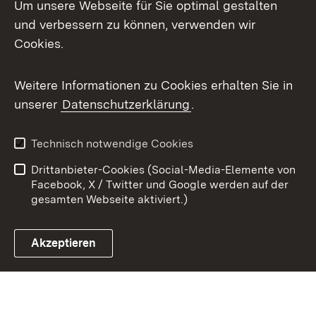
Um unsere Webseite für Sie optimal gestalten
X / Twitter
und verbessern zu können, verwenden wir
Cookies.
Youtube
Weitere Informationen zu Cookies erhalten Sie in
Zum 
unserer
Datenschutzerklärung
.
Kontakt
Datenschutz
Benutzungshinweise
Erklärung zur
Technisch notwendige Cookies
Barrierefreiheit
Drittanbieter-Cookies (Social-Media-Elemente von
Impressum
Cookies
Facebook, X / Twitter und Google werden auf der
gesamten Webseite aktiviert.)
Akzeptieren
Link zum Landesportal