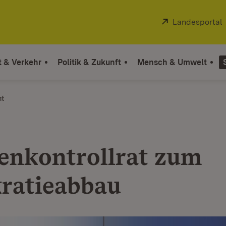
Extern:
Landesportal
t & Verkehr
Politik & Zukunft
Mensch & Umwelt
ht
nkontrollrat zum
ratieabbau