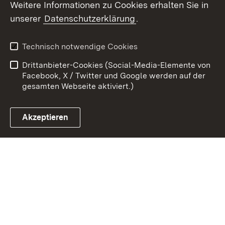
Weitere Informationen zu Cookies erhalten Sie in
Zum 
unserer
Datenschutzerklärung
.
Kontakt
Datenschutz
Benutzungshinweise
Erklärung zur
Technisch notwendige Cookies
Barrierefreiheit
Drittanbieter-Cookies (Social-Media-Elemente von
Impressum
Cookies
Facebook, X / Twitter und Google werden auf der
gesamten Webseite aktiviert.)
Akzeptieren
Link zum Landesportal