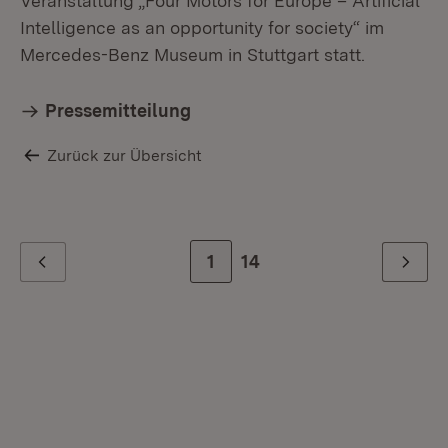
Veranstaltung „Four Motors for Europe – Artificial
Intelligence as an opportunity for society“ im
Mercedes-Benz Museum in Stuttgart statt.
Pressemitteilung
Zurück zur Übersicht
Zur Seite
1
Zur letzten Seite
14
Zurück
Weiter