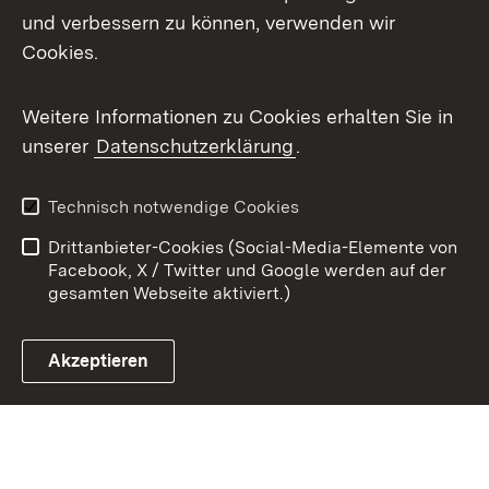
X / Twitter
und verbessern zu können, verwenden wir
Cookies.
Youtube
Weitere Informationen zu Cookies erhalten Sie in
Zum 
unserer
Datenschutzerklärung
.
Kontakt
Datenschutz
Benutzungshinweise
Erklärung zur
Technisch notwendige Cookies
Barrierefreiheit
Drittanbieter-Cookies (Social-Media-Elemente von
Impressum
Cookies
Facebook, X / Twitter und Google werden auf der
gesamten Webseite aktiviert.)
Akzeptieren
Link zum Landesportal