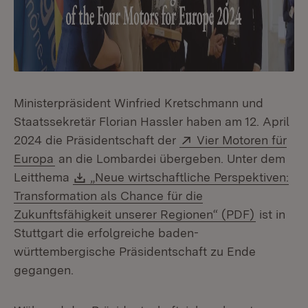
Ministerpräsident Winfried Kretschmann und
Staatssekretär Florian Hassler haben am 12. April
Extern:
2024 die Präsidentschaft der
Vier Motoren für
(Öffnet in neuem Fenster)
Europa
an die Lombardei übergeben. Unter dem
Download:
Leitthema
„Neue wirtschaftliche Perspektiven:
Transformation als Chance für die
(Öffnet i
Zukunftsfähigkeit unserer Regionen“ (PDF)
ist in
Stuttgart die erfolgreiche baden-
württembergische Präsidentschaft zu Ende
gegangen.