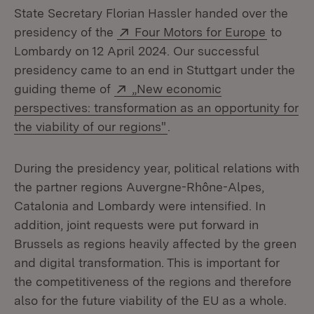
State Secretary Florian Hassler handed over the
Extern:
(Öffnet 
presidency of the
Four Motors for Europe
to
Lombardy on 12 April 2024. Our successful
presidency came to an end in Stuttgart under the
Extern:
guiding theme of
„New economic
perspectives: transformation as an opportunity for
(Öffnet in neuem Fenster)
the viability of our regions"
.
During the presidency year, political relations with
the partner regions Auvergne-Rhône-Alpes,
Catalonia and Lombardy were intensified. In
addition, joint requests were put forward in
Brussels as regions heavily affected by the green
and digital transformation. This is important for
the competitiveness of the regions and therefore
also for the future viability of the EU as a whole.