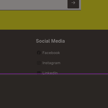
Newsletter 
Social Media
Facebook
Instagram
LinkedIn
Mastodon
X / Twitter
Youtube