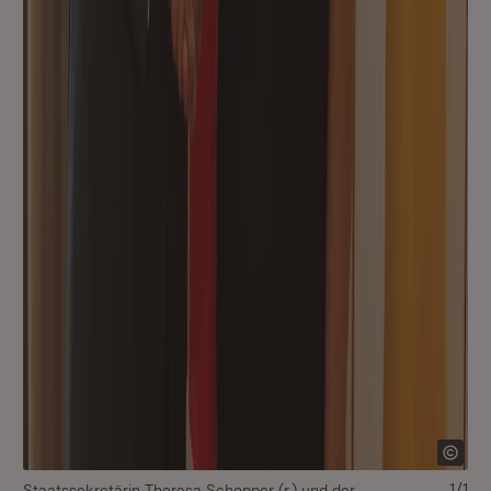
1/1
Staatssekretärin Theresa Schopper (r.) und der