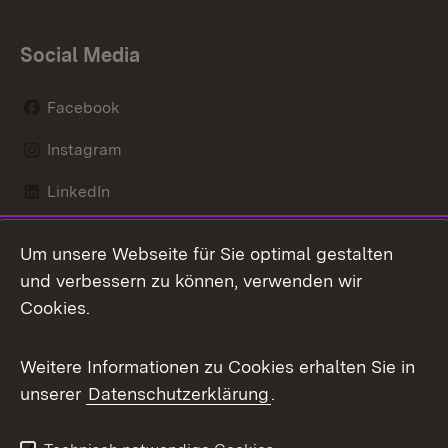
Social Media
Facebook
Instagram
LinkedIn
Mastodon
Um unsere Webseite für Sie optimal gestalten
X / Twitter
und verbessern zu können, verwenden wir
Cookies.
Youtube
Weitere Informationen zu Cookies erhalten Sie in
Zum 
unserer
Datenschutzerklärung
.
Kontakt
Datenschutz
Benutzungshinweise
Erklärung zur