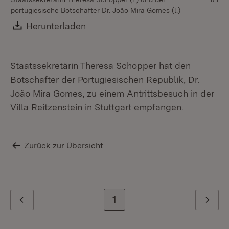
portugiesische Botschafter Dr. João Mira Gomes (l.)
Download:
Herunterladen
(Öffnet in neuem Fenster)
Staatssekretärin Theresa Schopper hat den
Botschafter der Portugiesischen Republik, Dr.
João Mira Gomes, zu einem Antrittsbesuch in der
Villa Reitzenstein in Stuttgart empfangen.
Zurück zur Übersicht
Zur letzten Seite
1
Zurück
Weiter