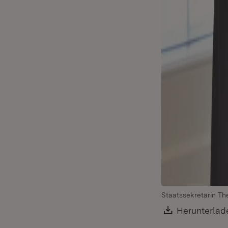
Staatssekretärin Th
Download:
Herunterlad