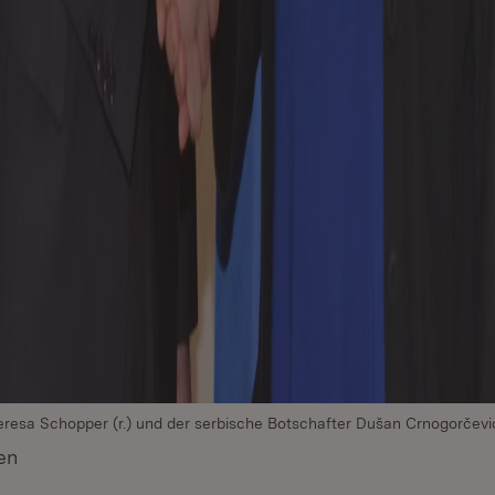
eresa Schopper (r.) und der serbische Botschafter Dušan Crnogorčević 
en
(Öffnet in neuem Fenster)