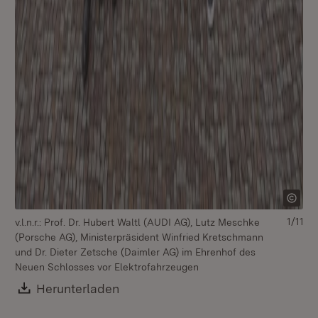
Mi
Au
Au
1/11
v.l.n.r.: Prof. Dr. Hubert Waltl (AUDI AG), Lutz Meschke
(Porsche AG), Ministerpräsident Winfried Kretschmann
und Dr. Dieter Zetsche (Daimler AG) im Ehrenhof des
Neuen Schlosses vor Elektrofahrzeugen
Download:
Herunterladen
(Öffnet in neuem Fenster)