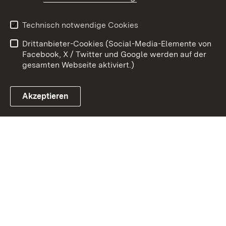
Kontakt
Datenschutz
Benutzungshinweise
Erklärung zur
Technisch notwendige Cookies
Barrierefreiheit
Drittanbieter-Cookies (Social-Media-Elemente von
Impressum
Cookies
Facebook, X / Twitter und Google werden auf der
gesamten Webseite aktiviert.)
Akzeptieren
Link zum Landesportal