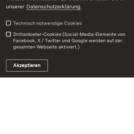
Zum 
unserer
Datenschutzerklärung
.
Kontakt
Datenschutz
Benutzungshinweise
Erklärung zur
Technisch notwendige Cookies
Barrierefreiheit
Drittanbieter-Cookies (Social-Media-Elemente von
Impressum
Cookies
Facebook, X / Twitter und Google werden auf der
gesamten Webseite aktiviert.)
Akzeptieren
Link zum Landesportal