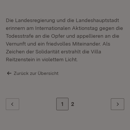
Die Landesregierung und die Landeshauptstadt
erinnern am Internationalen Aktionstag gegen die
Todesstrafe an die Opfer und appellieren an die
Vernunft und ein friedvolles Miteinander. Als
Zeichen der Solidarität erstrahlt die Villa
Reitzenstein in violettem Licht.
Zurück zur Übersicht
Zur Seite
1
Zur letzten Seite
2
Zurück
Weiter