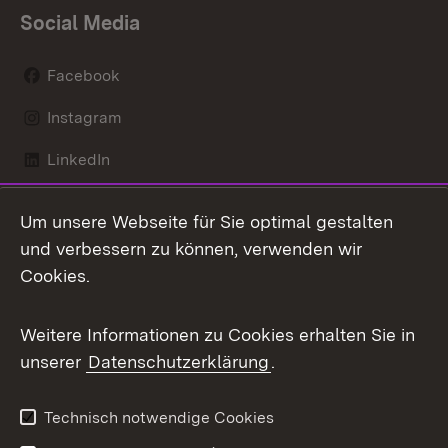
Social Media
Facebook
Instagram
LinkedIn
Mastodon
Um unsere Webseite für Sie optimal gestalten
X / Twitter
und verbessern zu können, verwenden wir
Cookies.
Youtube
Weitere Informationen zu Cookies erhalten Sie in
Zum 
unserer
Datenschutzerklärung
.
Kontakt
Datenschutz
Benutzungshinweise
Erklärung zur
Technisch notwendige Cookies
Barrierefreiheit