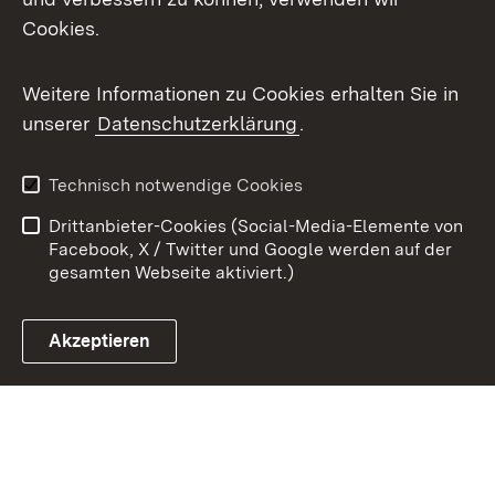
Cookies.
Youtube
Weitere Informationen zu Cookies erhalten Sie in
Zum 
unserer
Datenschutzerklärung
.
Kontakt
Datenschutz
Benutzungshinweise
Erklärung zur
Technisch notwendige Cookies
Barrierefreiheit
Drittanbieter-Cookies (Social-Media-Elemente von
Impressum
Cookies
Facebook, X / Twitter und Google werden auf der
gesamten Webseite aktiviert.)
Akzeptieren
Link zum Landesportal