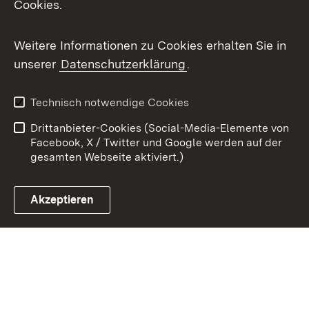
Cookies.
Youtube
Weitere Informationen zu Cookies erhalten Sie in
Zum 
unserer
Datenschutzerklärung
.
Kontakt
Datenschutz
Benutzungshinweise
Erklärung zur
Technisch notwendige Cookies
Barrierefreiheit
Drittanbieter-Cookies (Social-Media-Elemente von
Impressum
Cookies
Facebook, X / Twitter und Google werden auf der
gesamten Webseite aktiviert.)
Akzeptieren
Link zum Landesportal