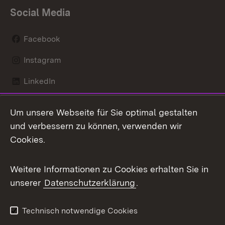
Social Media
Facebook
Instagram
LinkedIn
Mastodon
Um unsere Webseite für Sie optimal gestalten
X / Twitter
und verbessern zu können, verwenden wir
Cookies.
Youtube
Weitere Informationen zu Cookies erhalten Sie in
Zum 
unserer
Datenschutzerklärung
.
Kontakt
Datenschutz
Benutzungshinweise
Erklärung zur
Technisch notwendige Cookies
Barrierefreiheit