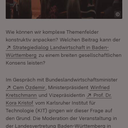
Wie können wir komplexe Themenfelder
konstruktiv anpacken? Welchen Beitrag kann der
Extern:
Strategiedialog Landwirtschaft in Baden-
(Öffnet in neuem Fenster)
Württemberg
zu einem breiten gesellschaftlichen
Konsens leisten?
Im Gespräch mit Bundeslandwirtschaftsminister
Extern:
(Öffnet in neuem Fenster)
Cem Özdemir
, Ministerpräsident
Winfried
Extern:
Kretschmann
und Vizepräsidentin
Prof. Dr.
(Öffnet in neuem Fenster)
Kora Kristof
vom Karlsruher Institut für
Technologie (KIT) gingen wir dieser Frage auf
den Grund. Die Moderation der Veranstaltung in
der Landesvertretung Baden-Württemberg in