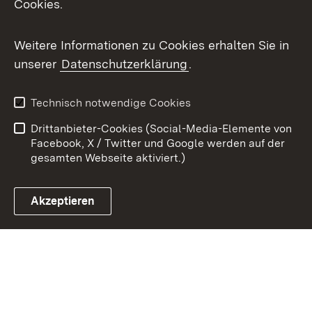
Cookies.
Youtube
Weitere Informationen zu Cookies erhalten Sie in
Zum 
unserer
Datenschutzerklärung
.
Kontakt
Datenschutz
Benutzungshinweise
Erklärung zur
Technisch notwendige Cookies
Barrierefreiheit
Drittanbieter-Cookies (Social-Media-Elemente von
Impressum
Cookies
Facebook, X / Twitter und Google werden auf der
gesamten Webseite aktiviert.)
Akzeptieren
Link zum Landesportal