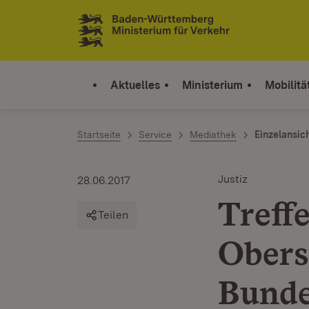
Zum Inhalt springen
Link zur Startseite
Aktuelles
Ministerium
Mobilitä
Startseite
Service
Mediathek
Einzelansic
Justiz
28.06.2017
Treff
Teilen
Obers
Bund