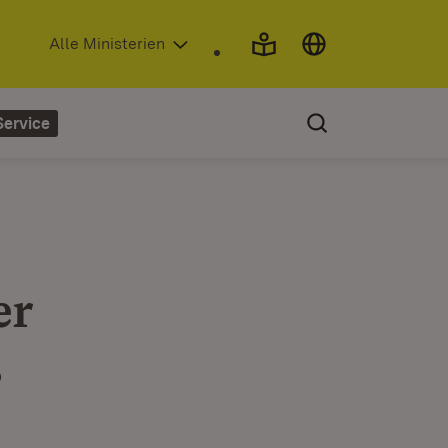
(Öffnet in neuem Fenster)
Alle Ministerien
Service
er
s