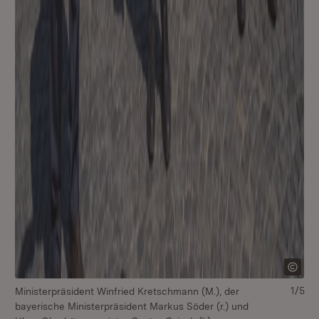
1/5
Ministerpräsident Winfried Kretschmann (M.), der
Mi
bayerische Ministerpräsident Markus Söder (r.) und
ba