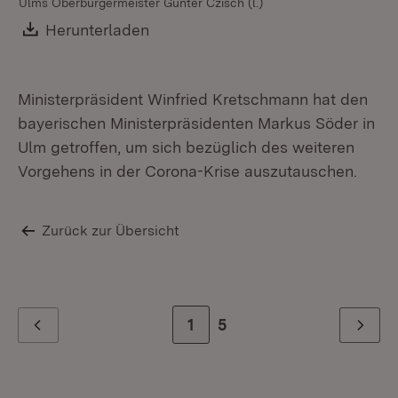
Ulms Oberbürgermeister Gunter Czisch (l.)
Download:
Herunterladen
(Öffnet in neuem Fenster)
Ministerpräsident Winfried Kretschmann hat den
bayerischen Ministerpräsidenten Markus Söder in
Ulm getroffen, um sich bezüglich des weiteren
Vorgehens in der Corona-Krise auszutauschen.
Zurück zur Übersicht
Zur Seite
1
Zur letzten Seite
5
Zurück
Weiter