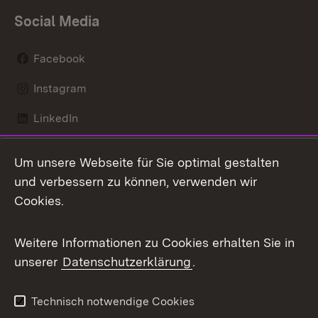
Social Media
Facebook
Instagram
LinkedIn
Mastodon
Um unsere Webseite für Sie optimal gestalten
X / Twitter
und verbessern zu können, verwenden wir
Cookies.
Youtube
Weitere Informationen zu Cookies erhalten Sie in
Zum 
unserer
Datenschutzerklärung
.
Kontakt
Datenschutz
Benutzungshinweise
Erklärung zur
Technisch notwendige Cookies
Barrierefreiheit