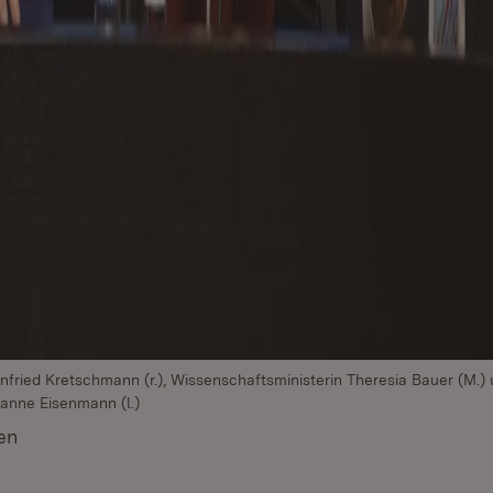
nfried Kretschmann (r.), Wissenschaftsministerin Theresia Bauer (M.)
sanne Eisenmann (l.)
en
(Öffnet in neuem Fenster)