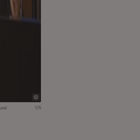
1/5
 und