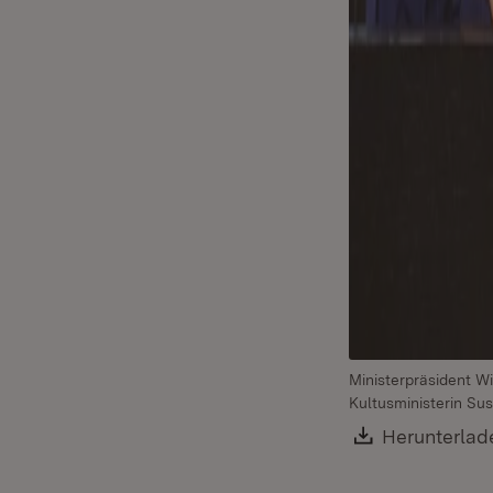
Ministerpräsident Wi
Kultusministerin Su
Download:
Herunterlad