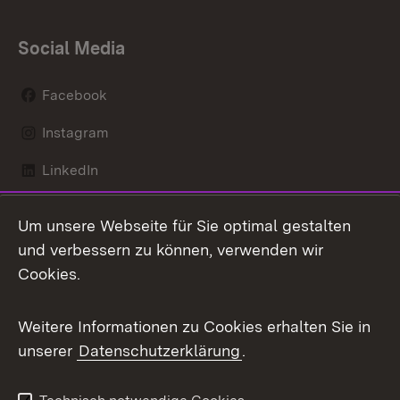
Social Media
Facebook
Instagram
LinkedIn
Mastodon
Um unsere Webseite für Sie optimal gestalten
X / Twitter
und verbessern zu können, verwenden wir
Cookies.
Youtube
Weitere Informationen zu Cookies erhalten Sie in
Zum 
unserer
Datenschutzerklärung
.
Kontakt
Datenschutz
Benutzungshinweise
Erklärung zur