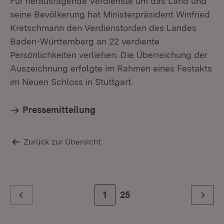
Für herausragende Verdienste um das Land und
seine Bevölkerung hat Ministerpräsident Winfried
Kretschmann den Verdienstorden des Landes
Baden-Württemberg an 22 verdiente
Persönlichkeiten verliehen. Die Überreichung der
Mi
Auszeichnung erfolgte im Rahmen eines Festakts
An
im Neuen Schloss in Stuttgart.
Pressemitteilung
Zurück zur Übersicht
Zur Seite
1
Zur letzten Seite
25
Zurück
Weiter