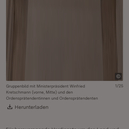
1/25
Gruppenbild mit Ministerpräsident Winfried
Kretschmann (vorne, Mitte) und den
Ordensprätendentinnen und Ordensprätendenten
Download:
Herunterladen
(Öffnet in neuem Fenster)