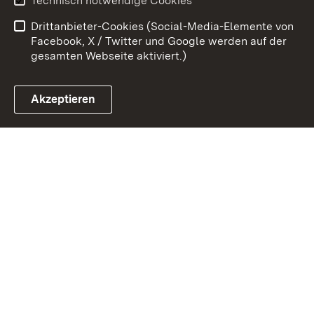
Technisch notwendige Cookies
Barrierefreiheit
Drittanbieter-Cookies (Social-Media-Elemente von
Impressum
Cookies
Facebook, X / Twitter und Google werden auf der
gesamten Webseite aktiviert.)
Akzeptieren
Link zum Landesportal