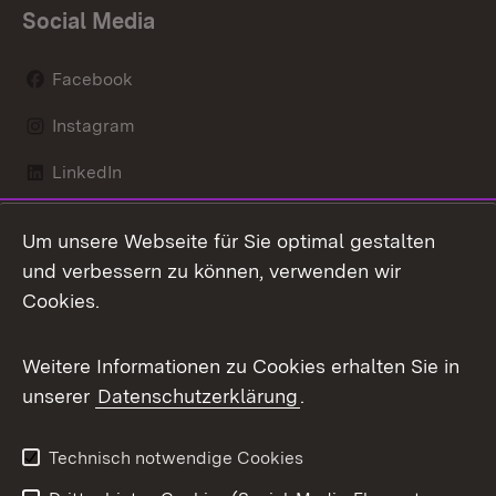
Social Media
Facebook
Instagram
LinkedIn
Mastodon
Um unsere Webseite für Sie optimal gestalten
X / Twitter
und verbessern zu können, verwenden wir
Cookies.
Youtube
Weitere Informationen zu Cookies erhalten Sie in
Zum 
unserer
Datenschutzerklärung
.
Kontakt
Datenschutz
Benutzungshinweise
Erklärung zur
Technisch notwendige Cookies
Barrierefreiheit