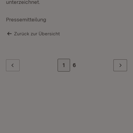
unterzeichnet.
Pressemitteilung
Zurück zur Übersicht
Zur Seite
1
Zur letzten Seite
6
Zurück
Weiter