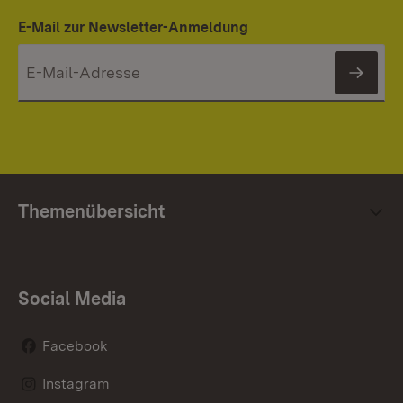
E-Mail zur Newsletter-Anmeldung
News
Themenübersicht
Social Media
Facebook
Instagram