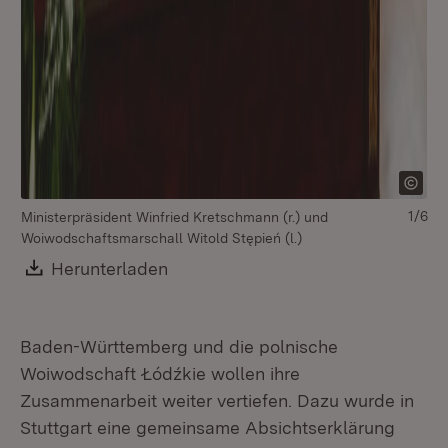
Mi
Wo
1/6
Ministerpräsident Winfried Kretschmann (r.) und
Woiwodschaftsmarschall Witold Stępień (l.)
Download:
Herunterladen
(Öffnet in neuem Fenster)
Baden-Württemberg und die polnische
Woiwodschaft Łódźkie wollen ihre
Zusammenarbeit weiter vertiefen. Dazu wurde in
Stuttgart eine gemeinsame Absichtserklärung