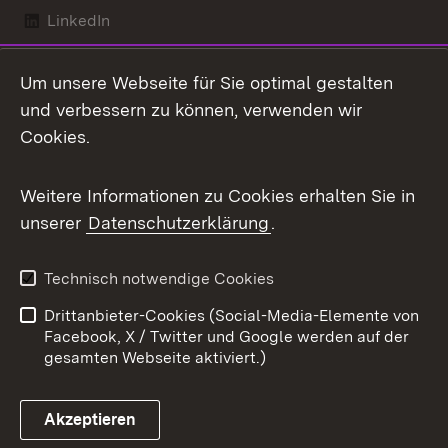
LinkedIn
Mastodon
Um unsere Webseite für Sie optimal gestalten
X / Twitter
und verbessern zu können, verwenden wir
Cookies.
Youtube
Weitere Informationen zu Cookies erhalten Sie in
Zum 
unserer
Datenschutzerklärung
.
Kontakt
Datenschutz
Benutzungshinweise
Erklärung zur
Technisch notwendige Cookies
Barrierefreiheit
Drittanbieter-Cookies (Social-Media-Elemente von
Impressum
Cookies
Facebook, X / Twitter und Google werden auf der
gesamten Webseite aktiviert.)
Akzeptieren
Link zum Landesportal